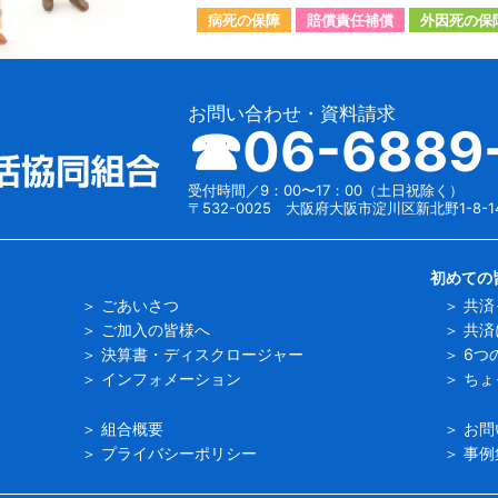
病死の保障
賠償責任補償
外因死の保
お問い合わせ・資料請求
☎︎06-6889
受付時間／9：00〜17：00（土日祝除く）
〒532-0025 大阪府大阪市淀川区新北野1-8-1
初めての
ごあいさつ
共済
ご加入の皆様へ
共済
決算書・ディスクロージャー
6つ
インフォメーション
ちょ
組合概要
お問
プライバシーポリシー
事例