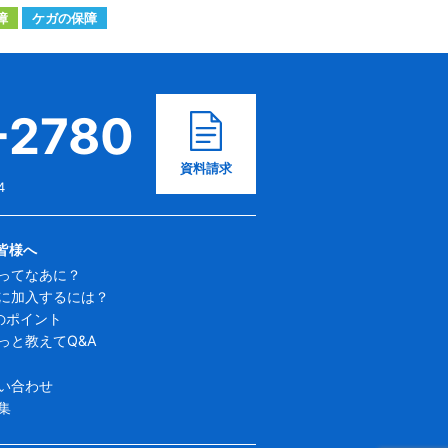
障
ケガの保障
-2780
資料請求
4
皆様へ
ってなあに？
に加入するには？
のポイント
っと教えてQ&A
い合わせ
集